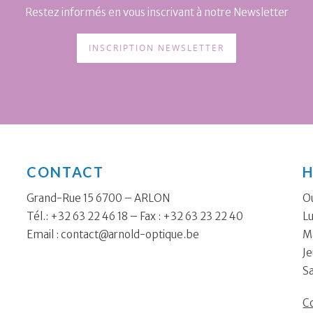
Restez informés en vous inscrivant à notre Newsletter
INSCRIPTION NEWSLETTER
CONTACT
H
Grand-Rue 15 6700 – ARLON
Ou
Tél.: +32 63 22 46 18 – Fax : +32 63 23 22 40
Lu
Email :
contact@arnold-optique.be
Ma
Je
S
Co