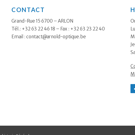
CONTACT
H
Grand-Rue 15 6700 – ARLON
Ou
Tél.: +32 63 22 46 18 – Fax : +32 63 23 22 40
Lu
Email :
contact@arnold-optique.be
Ma
Je
S
Co
M