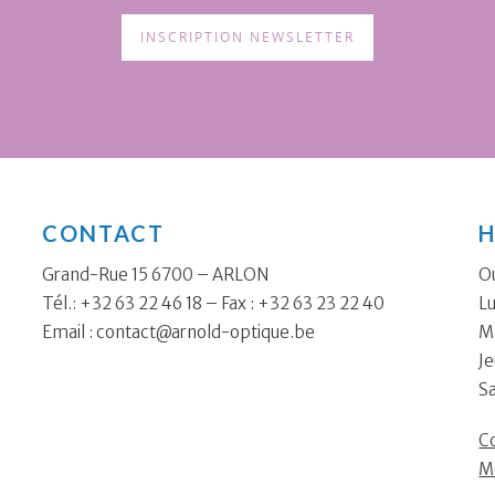
INSCRIPTION NEWSLETTER
CONTACT
H
Grand-Rue 15 6700 – ARLON
Ou
Tél.: +32 63 22 46 18 – Fax : +32 63 23 22 40
Lu
Email :
contact@arnold-optique.be
Ma
Je
S
Co
M