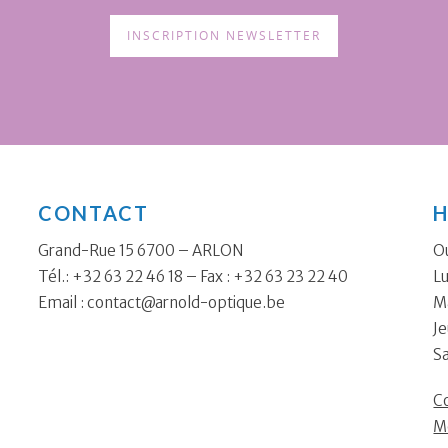
INSCRIPTION NEWSLETTER
CONTACT
H
Grand-Rue 15 6700 – ARLON
Ou
Tél.: +32 63 22 46 18 – Fax : +32 63 23 22 40
Lu
Email :
contact@arnold-optique.be
Ma
Je
S
Co
M