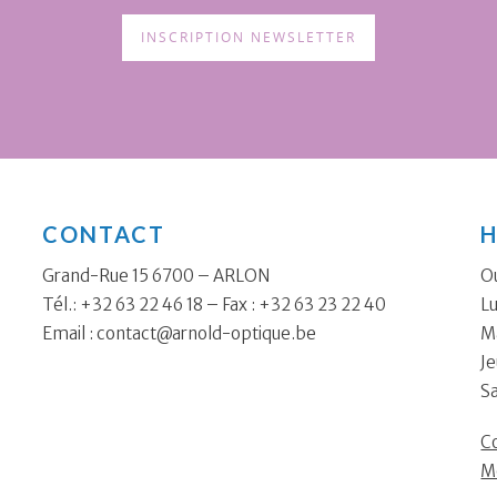
INSCRIPTION NEWSLETTER
CONTACT
H
Grand-Rue 15 6700 – ARLON
Ou
Tél.: +32 63 22 46 18 – Fax : +32 63 23 22 40
Lu
Email :
contact@arnold-optique.be
Ma
Je
S
Co
M