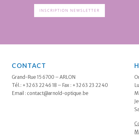
INSCRIPTION NEWSLETTER
CONTACT
H
Grand-Rue 15 6700 – ARLON
Ou
Tél.: +32 63 22 46 18 – Fax : +32 63 23 22 40
Lu
Email :
contact@arnold-optique.be
Ma
Je
S
Co
M