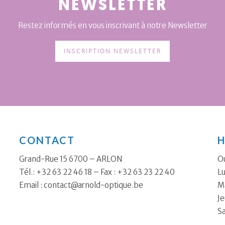
NEWSLETTER
Restez informés en vous inscrivant à notre Newsletter
INSCRIPTION NEWSLETTER
CONTACT
H
Grand-Rue 15 6700 – ARLON
Ou
Tél.: +32 63 22 46 18 – Fax : +32 63 23 22 40
Lu
Email :
contact@arnold-optique.be
Ma
Je
S