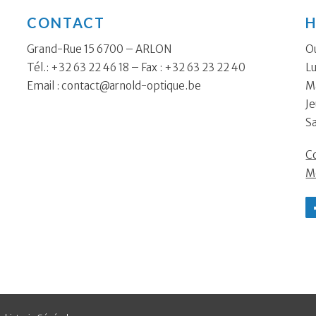
CONTACT
H
Grand-Rue 15 6700 – ARLON
Ou
Tél.: +32 63 22 46 18 – Fax : +32 63 23 22 40
Lu
Email :
contact@arnold-optique.be
Ma
Je
S
Co
M