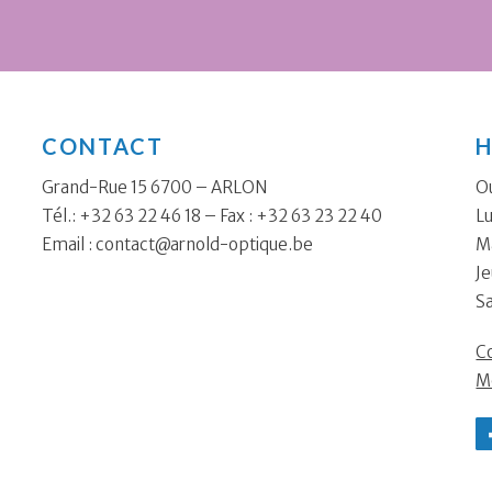
CONTACT
H
Grand-Rue 15 6700 – ARLON
Ou
Tél.: +32 63 22 46 18 – Fax : +32 63 23 22 40
Lu
Email :
contact@arnold-optique.be
Ma
Je
S
Co
M