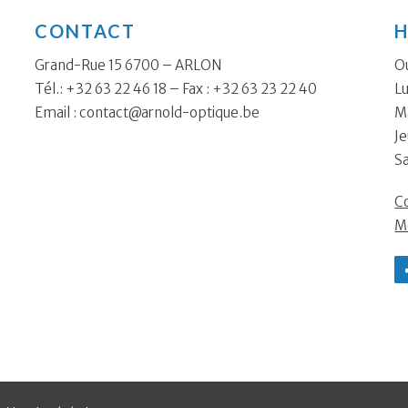
CONTACT
H
Grand-Rue 15 6700 – ARLON
Ou
Tél.: +32 63 22 46 18 – Fax : +32 63 23 22 40
Lu
Email :
contact@arnold-optique.be
Ma
Je
S
Co
M