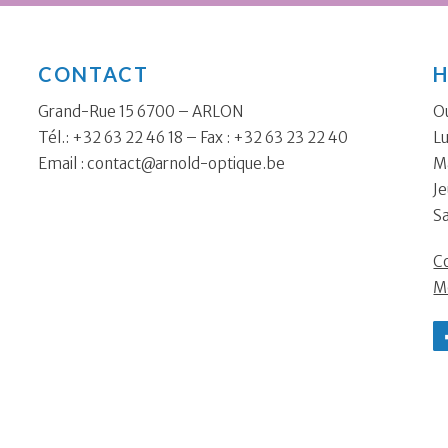
CONTACT
H
Grand-Rue 15 6700 – ARLON
Ou
Tél.: +32 63 22 46 18 – Fax : +32 63 23 22 40
Lu
Email :
contact@arnold-optique.be
Ma
Je
S
Co
M