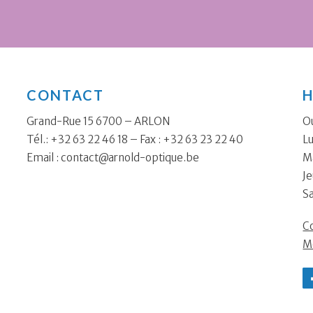
CONTACT
H
Grand-Rue 15 6700 – ARLON
Ou
Tél.: +32 63 22 46 18 – Fax : +32 63 23 22 40
Lu
Email :
contact@arnold-optique.be
Ma
Je
S
Co
M